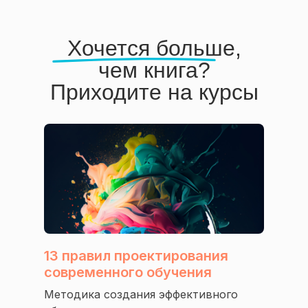
Хочется больше,
чем книга?
Приходите на курсы
13 правил проектирования
Индивидуальный предприниматель
современного обучения
Тихомирова Елена Владимировна
ИНН 773128341290
Методика создания эффективного