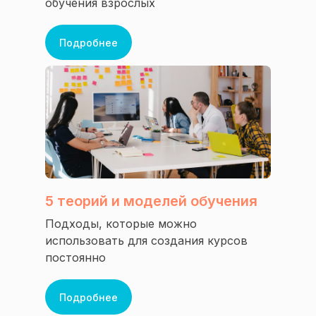
обучения взрослых
Подробнее
Подпишитесь на
новости:
Подписаться
Политика конфиденциальности
Согласие на обработку персональных данных
5 теорий и моделей обучения
Оферта
Подходы, которые можно
Сведения об образовательной организации
использовать для создания курсов
Лицензия на образовательную деятельность
постоянно
Подробнее
Сайт Минобрнауки России